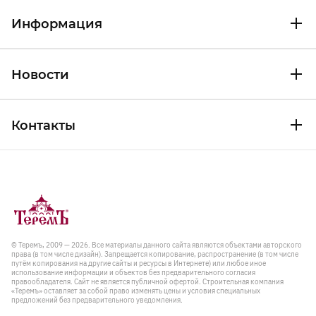
Информация
Новости
Контакты
© Теремъ, 2009 — 2026. Все материалы данного сайта являются объектами авторского
права (в том числе дизайн). Запрещается копирование, распространение (в том числе
путём копирования на другие сайты и ресурсы в Интернете) или любое иное
использование информации и объектов без предварительного согласия
правообладателя. Cайт не является публичной офертой. Строительная компания
«Теремъ» оставляет за собой право изменять цены и условия специальных
предложений без предварительного уведомления.