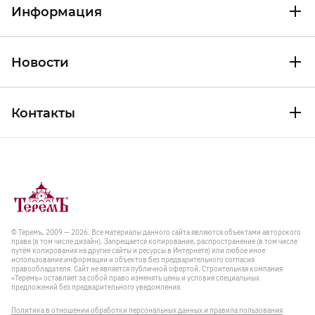
Информация
Новости
Контакты
© Теремъ, 2009 — 2026. Все материалы данного сайта являются объектами авторского
права (в том числе дизайн). Запрещается копирование, распространение (в том числе
путём копирования на другие сайты и ресурсы в Интернете) или любое иное
использование информации и объектов без предварительного согласия
правообладателя. Cайт не является публичной офертой. Строительная компания
«Теремъ» оставляет за собой право изменять цены и условия специальных
предложений без предварительного уведомления.
Политика в отношении обработки персональных данных и правила пользования