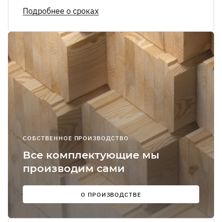
Я соглашаюсь
Подробнее о сроках
получение
рекламно-
информацион
сообщений
О
Мы в
соцсетях:
СОБСТВЕННОЕ ПРОИЗВОДСТВО
Все комплектующие мы
производим сами
О ПРОИЗВОДСТВЕ