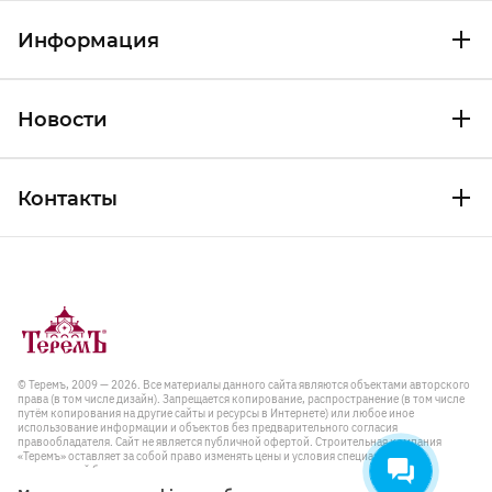
Информация
Новости
Контакты
© Теремъ, 2009 — 2026. Все материалы данного сайта являются объектами авторского
права (в том числе дизайн). Запрещается копирование, распространение (в том числе
путём копирования на другие сайты и ресурсы в Интернете) или любое иное
использование информации и объектов без предварительного согласия
правообладателя. Cайт не является публичной офертой. Строительная компания
«Теремъ» оставляет за собой право изменять цены и условия специальных
предложений без предварительного уведомления.