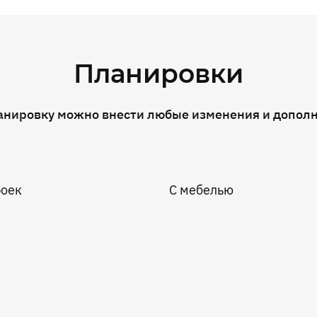
Планировки
анировку можно внести любые изменения и допол
роек
С мебелью