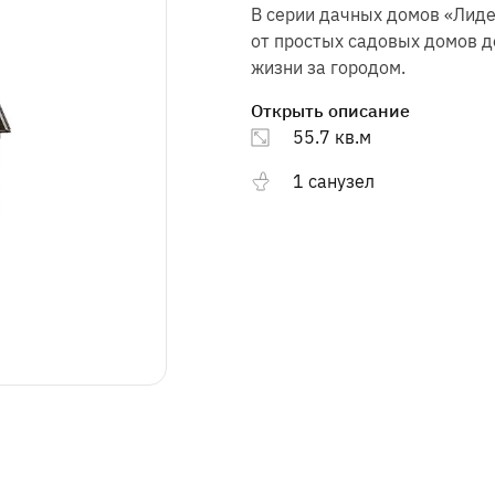
Ознакомиться с
Ознакомиться с
правилами посещения
правилами посещения
В серии дачных домов «Лид
выставочного комплекса.
выставочного комплекса.
от простых садовых домов 
жизни за городом.
Открыть описание
55.7 кв.м
1 санузел