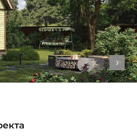
Я соглашаюсь с
Политикой в
отношении обработки персональных
данных
,
Правилами пользования
интернет-сайтом
, а также на
обработку персональных данных
Я соглашаюсь на
получение рекламно-
информационных сообщений
ОТПРАВИТЬ
Мы в соцсетях:
оекта