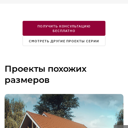
ПОЛУЧИТЬ КОНСУЛЬТАЦИЮ
БЕСПЛАТНО
СМОТРЕТЬ ДРУГИЕ ПРОЕКТЫ СЕРИИ
Проекты похожих
размеров
Гостиная и столовая
Кухня
Моечная
Первый этаж со вторым
светом