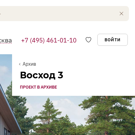
+7 (495) 461-01-10
сква
ВОЙТИ
 или
Архив
Заказать звонок
Восход
3
Избранное
ховки –
FAQ
ПРОЕКТ В АРХИВЕ
Укажите свое имя и номер телефона.
дробную
Мы перезвоним и ответим на все вопросы.
Профиль
Выйти
Имя
Телефон