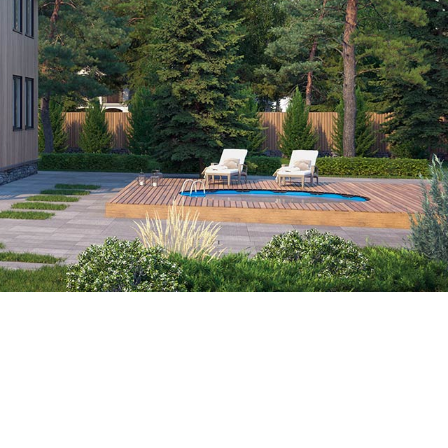
Я соглашаюсь с
Политикой в
отношении обработки персональных
данных
,
Правилами пользования
интернет-сайтом
, а также на
обработку персональных данных
Я соглашаюсь на
получение рекламно-
информационных сообщений
ОТПРАВИТЬ
Мы в соцсетях: