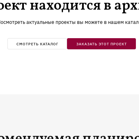
ект находится в ар
Ознакомиться с
Ознакомиться с
правилами посещения
правилами посещения
выставочного комплекса.
выставочного комплекса.
осмотреть актуальные проекты вы можете в нашем катал
СМОТРЕТЬ КАТАЛОГ
ЗАКАЗАТЬ ЭТОТ ПРОЕКТ