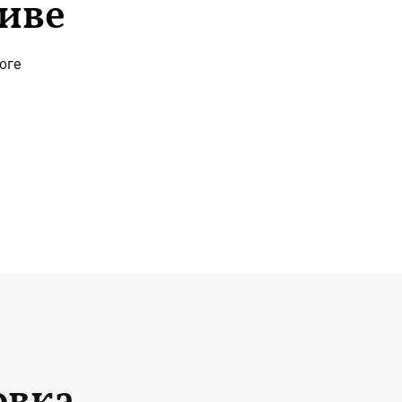
хиве
оге