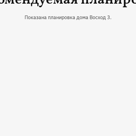
омендуемая планир
Показана планировка дома Восход
3
.