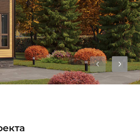
Я соглашаюсь с
Политикой в
отношении обработки персональных
данных
,
Правилами пользования
интернет-сайтом
, а также на
обработку персональных данных
Я соглашаюсь на
получение рекламно-
информационных сообщений
ОТПРАВИТЬ
Мы в соцсетях:
оекта