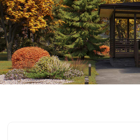
Профиль
Выйти
3,5х6 м
ЗАДАТЬ ВОПРОС
Г-образн
Г-образная
3х4 м