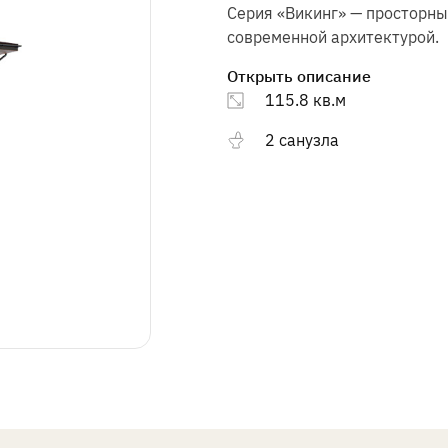
Ознакомиться с
Ознакомиться с
правилами посещения
правилами посещения
Серия «Викинг» — просторн
выставочного комплекса.
выставочного комплекса.
современной архитектурой.
Открыть описание
115.8 кв.м
2 санузла