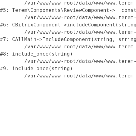
	/var/www/www-root/data/www/www.terem-pro.ru/local/components/terem/review.list/class.php:34

#5: Terem\Components\ReviewComponent->__const
	/var/www/www-root/data/www/www.terem-pro.ru/bitrix/modules/main/classes/general/component.php:623

#6: CBitrixComponent->includeComponent(string
	/var/www/www-root/data/www/www.terem-pro.ru/bitrix/modules/main/classes/general/main.php:1037

#7: CAllMain->IncludeComponent(string, string
	/var/www/www-root/data/www/www.terem-pro.ru/kaluga/catalog/detail.json.php:86

#8: include_once(string)

	/var/www/www-root/data/www/www.terem-pro.ru/bitrix/modules/main/include/urlrewrite.php:159

#9: include_once(string)
