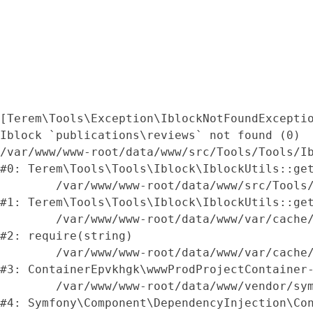
[Terem\Tools\Exception\IblockNotFoundExceptio
Iblock `publications\reviews` not found (0)

/var/www/www-root/data/www/src/Tools/Tools/Ib
#0: Terem\Tools\Tools\Iblock\IblockUtils::get
	/var/www/www-root/data/www/src/Tools/Tools/Iblock/IblockUtils.php:40

#1: Terem\Tools\Tools\Iblock\IblockUtils::get
	/var/www/www-root/data/www/var/cache/prod/ContainerEpvkhgk/getReviews_RepositoryService.php:8

#2: require(string)

	/var/www/www-root/data/www/var/cache/prod/ContainerEpvkhgk/wwwProdProjectContainer.php:719

#3: ContainerEpvkhgk\wwwProdProjectContainer-
	/var/www/www-root/data/www/vendor/symfony/symfony/src/Symfony/Component/DependencyInjection/Container.php:304

#4: Symfony\Component\DependencyInjection\Con