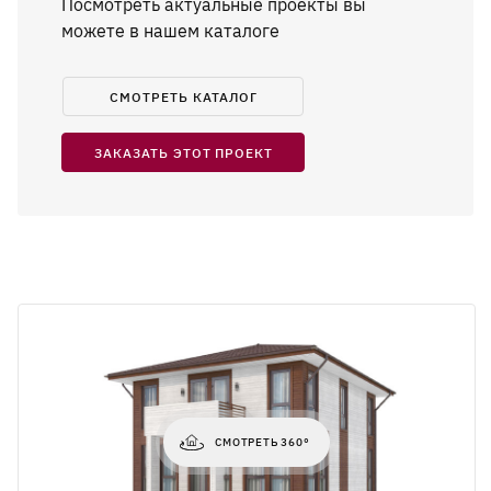
Посмотреть актуальные проекты вы
пол
можете в нашем каталоге
рек
инф
соо
СМОТРЕТЬ КАТАЛОГ
ЗАКАЗАТЬ ЭТОТ ПРОЕКТ
Мы в со
СМОТРЕТЬ 360°