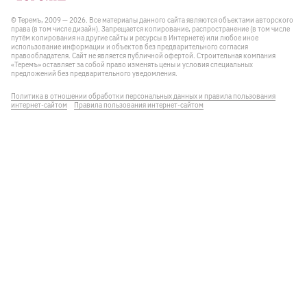
© Теремъ, 2009 — 2026. Все материалы данного сайта являются объектами авторского
права (в том числе дизайн). Запрещается копирование, распространение (в том числе
путём копирования на другие сайты и ресурсы в Интернете) или любое иное
использование информации и объектов без предварительного согласия
правообладателя. Cайт не является публичной офертой. Строительная компания
«Теремъ» оставляет за собой право изменять цены и условия специальных
предложений без предварительного уведомления.
Политика в отношении обработки персональных данных и правила пользования
интернет-сайтом
Правила пользования интернет-сайтом